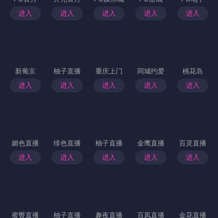
预计完成时间：
下午07:44
审核状态说明
内容安全检测已完成
版权合规性检查中
质量评分计算中
© 2026
备案号：
京ICP备10040984号-1